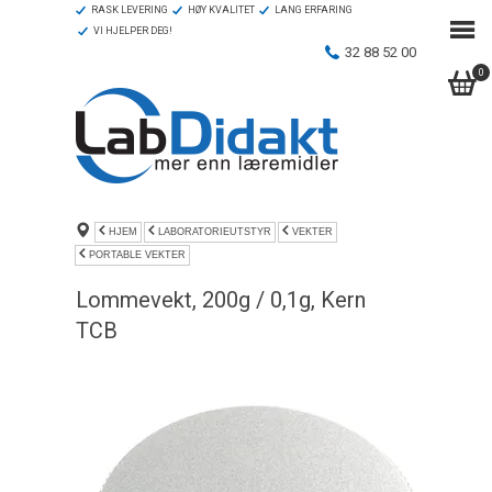
RASK LEVERING
HØY KVALITET
LANG ERFARING
VI HJELPER DEG!
32 88 52 00
0
HJEM
LABORATORIEUTSTYR
VEKTER
PORTABLE VEKTER
Lommevekt, 200g / 0,1g, Kern
TCB