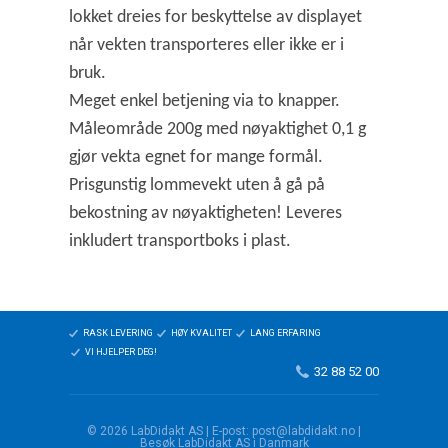
lokket dreies for beskyttelse av displayet
når vekten transporteres eller ikke er i
bruk.
Meget enkel betjening via to knapper.
Måleområde 200g med nøyaktighet 0,1 g
gjør vekta egnet for mange formål.
Prisgunstig lommevekt uten å gå på
bekostning av nøyaktigheten! Leveres
inkludert transportboks i plast.
RASK LEVERING
HØY KVALITET
LANG ERFARING
VI HJELPER DEG!
32 88 52 00
© 2026 LabDidakt AS | E-post: post@labdidakt.no |
Besøk LabDidakt AS i Danmark