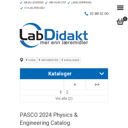
RASK LEVERING
HØY KVALITET
LANG ERFARING
VI HJELPER DEG!
32 88 52 00
0
HJEM
INFOSENTER
KATALOGER
Kataloger
>
>>
CASIO ClassWiz 2026-modeller
1
2
Inspirasjonshefte
Vis alle (2)
Kjemi i fokus!
PASCO 2024 Physics &
PASCO 2024 Science Technology Catalog
Engineering Catalog