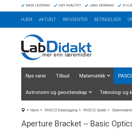
RASK LEVERING
HØY KVALITET
LANG ERFARING
VI HJ
HJEM
AKTUELT
INFOSENTER
BETINGELSER
O
Nye varer
Tilbud
Matematikk
PASCO
Astronomi og geovitenskap
Teknologi og 
<
<
<
<
Hjem
PASCO Datalogging
PASCO, fysikk
Stativmaterie
Aperture Bracket -- Basic Optic