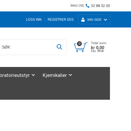
32 88 52 00
RING OSS:
LOGG INN
REGISTRER DEG
MIN SIDE
Total sum:
0
kr 0,00
Eks. MVA
oratorieutstyr
Kjemikalier