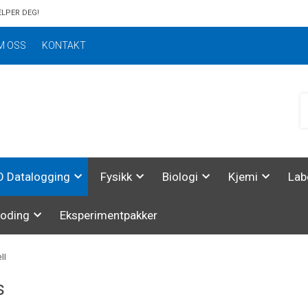
ELPER DEG!
M OSS
KONTAKT
 Datalogging
Fysikk
Biologi
Kjemi
Lab
koding
Eksperimentpakker
ll
s