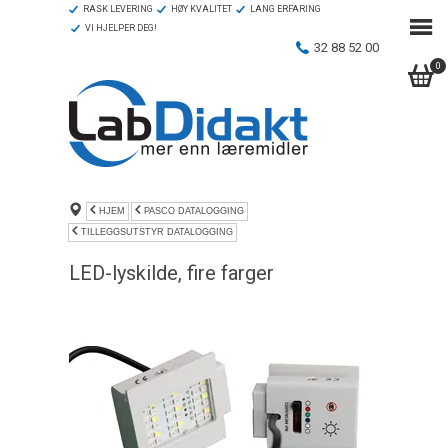
RASK LEVERING
HØY KVALITET
LANG ERFARING
VI HJELPER DEG!
32 88 52 00
0
HJEM
PASCO DATALOGGING
TILLEGGSUTSTYR DATALOGGING
LED-lyskilde, fire farger