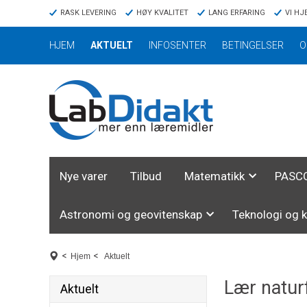
RASK LEVERING
HØY KVALITET
LANG ERFARING
VI HJ
HJEM
AKTUELT
INFOSENTER
BETINGELSER
O
Nye varer
Tilbud
Matematikk
PASCO
Astronomi og geovitenskap
Teknologi og 
<
<
Hjem
Aktuelt
Lær natur
Aktuelt