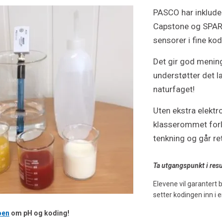
PASCO har inklude
Capstone og SPARK
sensorer i fine kod
Det gir god menin
understøtter det l
naturfaget!
Uten ekstra elektr
klasserommet forl
tenkning og går re
Ta utgangspunkt i resu
Elevene vil garantert 
setter kodingen inn i 
oen
om pH og koding!