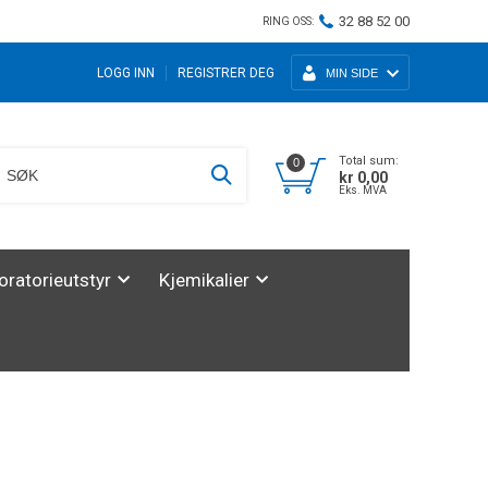
32 88 52 00
RING OSS:
LOGG INN
REGISTRER DEG
MIN SIDE
Total sum:
0
kr 0,00
Eks. MVA
oratorieutstyr
Kjemikalier