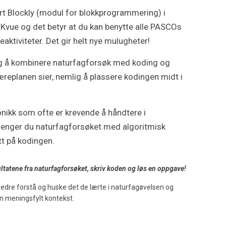
rt Blockly (modul for blokkprogrammering) i
vue og det betyr at du kan benytte alle PASCOs
eaktiviteter. Det gir helt nye mulugheter!
g å kombinere naturfagforsøk med koding og
æreplanen sier, nemlig å plassere kodingen midt i
onikk som ofte er krevende å håndtere i
enger du naturfagforsøket med algoritmisk
tt på kodingen.
ltatene fra naturfagforsøket, skriv koden og løs en oppgave!
bedre forstå og huske det de lærte i naturfagøvelsen og
en meningsfylt kontekst.