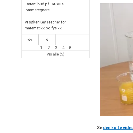
Lærertilbud på CASIOs
lommeregnere!
Vi søker Key Teacher for
matematikk og fysikk
<<
<
1
2
3
4
5
Vis alle (5)
Se
den korte vide