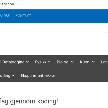
ELPER DEG!
M OSS
KONTAKT
 Datalogging
Fysikk
Biologi
Kjemi
Lab
koding
Eksperimentpakker
fag gjennom koding!