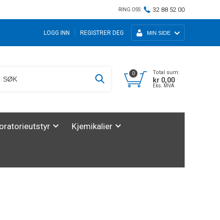
32 88 52 00
RING OSS:
LOGG INN
REGISTRER DEG
MIN SIDE
Total sum:
0
kr 0,00
Eks. MVA
oratorieutstyr
Kjemikalier