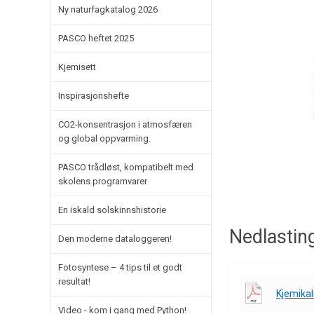
Ny naturfagkatalog 2026
PASCO heftet 2025
Kjemisett
Inspirasjonshefte
CO2-konsentrasjon i atmosfæren
og global oppvarming.
PASCO trådløst, kompatibelt med
skolens programvarer
En iskald solskinnshistorie
Nedlastin
Den moderne dataloggeren!
Fotosyntese – 4 tips til et godt
resultat!
Kjemikali
Video - kom i gang med Python!