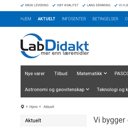
RASK LEVERING
HØY KVALITET
LANG ERFARING
VI HJ
HJEM
AKTUELT
INFOSENTER
BETINGELSER
O
Nye varer
Tilbud
Matematikk
PASCO
Astronomi og geovitenskap
Teknologi og 
<
<
Hjem
Aktuelt
Vi bygger
Aktuelt