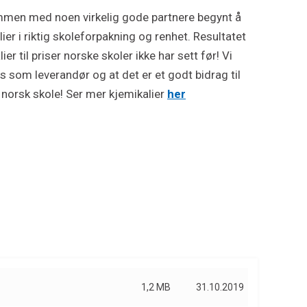
men med noen virkelig gode partnere begynt å
ier i riktig skoleforpakning og renhet. Resultatet
ier til priser norske skoler ikke har sett før! Vi
s som leverandør og at det er et godt bidrag til
i norsk skole! Ser mer kjemikalier
her
1,2 MB
31.10.2019