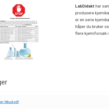
LabDidakt
har sam
produsere kjemikal
er en serie kjemikal
håper du bruker os
flere kjemiforsøk 
ger
er tilbud.pdf