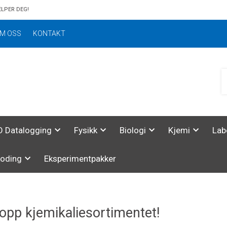
ELPER DEG!
M OSS
KONTAKT
 Datalogging
Fysikk
Biologi
Kjemi
Lab
koding
Eksperimentpakker
 opp kjemikaliesortimentet!