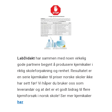
Halveringstid for Ba-137 med PASCO trådløs GM-
sensor.
Erik Duhs Nilsen ansettes i LabDidakt.
LabDidakt ny norsk PASCO forhandler fra
01.01.2020!
Er du skole og vil bestille?
LabDidakt
har sammen med noen virkelig
Vi bygger opp kjemikaliesortimentet!
gode partnere begynt å produsere kjemikalier i
Datalogging i naturfagene.
riktig skoleforpakning og renhet. Resultatet er
en serie kjemikalier til priser norske skoler ikke
har sett før! Vi håper du bruker oss som
leverandør og at det er et godt bidrag til flere
kjemiforsøk i norsk skole! Ser mer kjemikalier
her