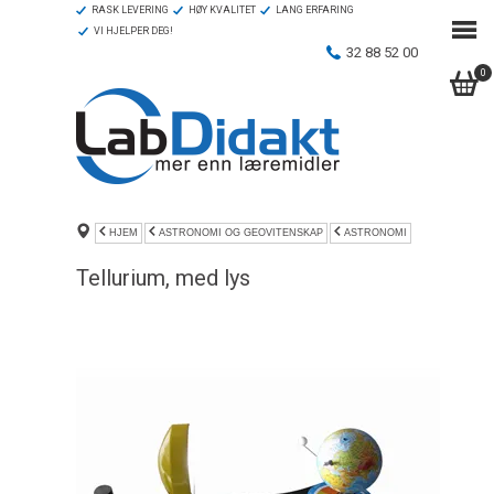
RASK LEVERING
HØY KVALITET
LANG ERFARING
VI HJELPER DEG!
32 88 52 00
0
HJEM
ASTRONOMI OG GEOVITENSKAP
ASTRONOMI
Tellurium, med lys