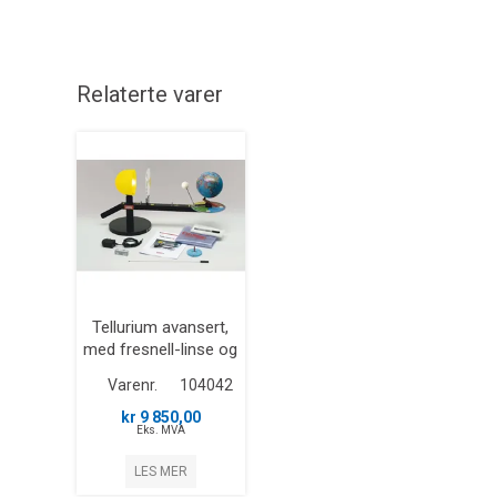
Relaterte varer
Tellurium avansert,
med fresnell-linse og
lys
Varenr.
104042
kr 9 850,00
Eks. MVA
LES MER