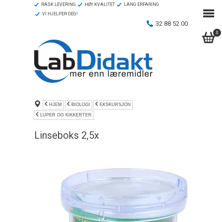
RASK LEVERING
HØY KVALITET
LANG ERFARING
VI HJELPER DEG!
32 88 52 00
0
HJEM
BIOLOGI
EKSKURSJON
LUPER OG KIKKERTER
Linseboks 2,5x