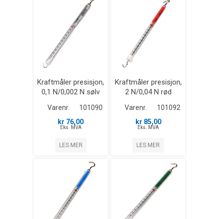
Kraftmåler presisjon,
Kraftmåler presisjon,
0,1 N/0,002 N sølv
2 N/0,04 N rød
Varenr.
101090
Varenr.
101092
kr 76,00
kr 85,00
Eks. MVA
Eks. MVA
LES MER
LES MER