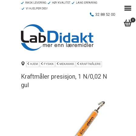
RASK LEVERING
HØY KVALITET
LANG ERFARING
VI HJELPER DEG!
32 88 52 00
0
HJEM
FYSIKK
MEKANIKK
KRAFTMÅLERE
Kraftmåler presisjon, 1 N/0,02 N
gul