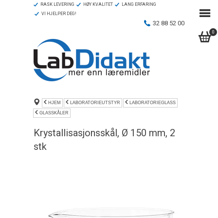
RASK LEVERING
HØY KVALITET
LANG ERFARING
VI HJELPER DEG!
32 88 52 00
0
HJEM
LABORATORIEUTSTYR
LABORATORIEGLASS
GLASSKÅLER
Krystallisasjonsskål, Ø 150 mm, 2
stk