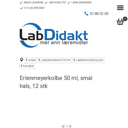
RASK LEVERING
HØY KVALITET
LANG ERFARING
VI HJELPER DEG!
32 88 52 00
0
HJEM
LABORATORIEUTSTYR
LABORATORIEGLASS
KOLBER
Erlenmeyerkolbe 50 ml, smal
hals, 12 stk