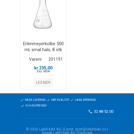
Erlenmeyerkolbe 500
ml, smal hals, 8 stk
Varenr.
201191
kr 235,00
Eks. MVA
LES MER
RASK LEVERING
HØY KVALITET
LANG ERFARING
VI HJELPER DEG!
32 88 52 00
© 2026 LabDidakt AS | E-post: post@labdidakt.no |
Besøk LabDidakt AS i Danmark