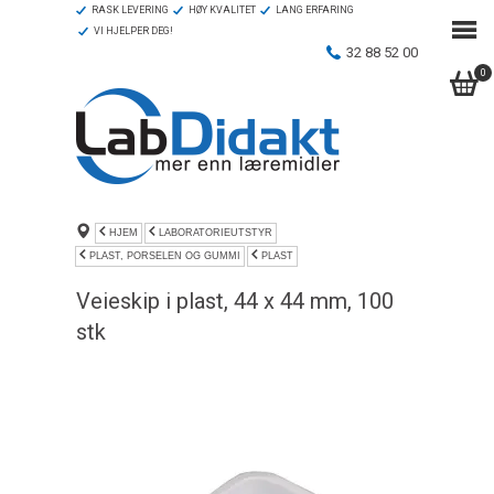
RASK LEVERING
HØY KVALITET
LANG ERFARING
VI HJELPER DEG!
32 88 52 00
0
HJEM
LABORATORIEUTSTYR
PLAST, PORSELEN OG GUMMI
PLAST
Veieskip i plast, 44 x 44 mm, 100
stk