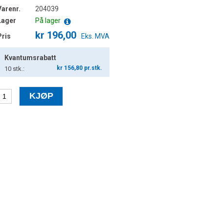
Varenr.
204039
Lager
På lager
kr 196,00
Pris
Eks. MVA
Kvantumsrabatt
kr 156,80 pr.stk.
10
stk.: