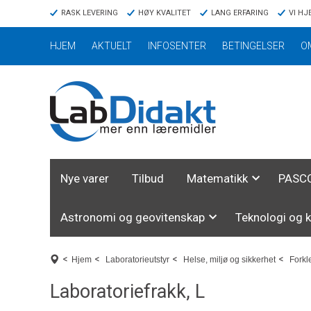
RASK LEVERING
HØY KVALITET
LANG ERFARING
VI HJ
HJEM
AKTUELT
INFOSENTER
BETINGELSER
O
Nye varer
Tilbud
Matematikk
PASCO
Astronomi og geovitenskap
Teknologi og 
<
<
<
<
Hjem
Laboratorieutstyr
Helse, miljø og sikkerhet
Forkl
Laboratoriefrakk, L