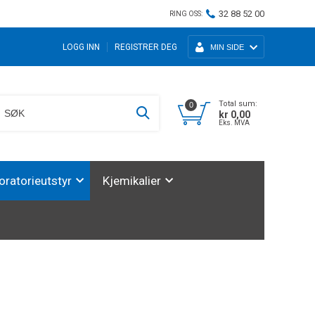
32 88 52 00
RING OSS:
LOGG INN
REGISTRER DEG
MIN SIDE
Total sum:
0
kr 0,00
Eks. MVA
oratorieutstyr
Kjemikalier