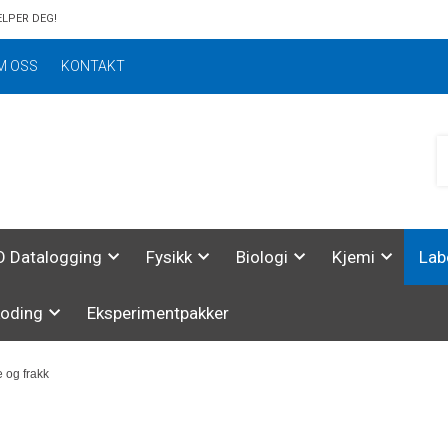
ELPER DEG!
M OSS
KONTAKT
 Datalogging
Fysikk
Biologi
Kjemi
Lab
koding
Eksperimentpakker
e og frakk