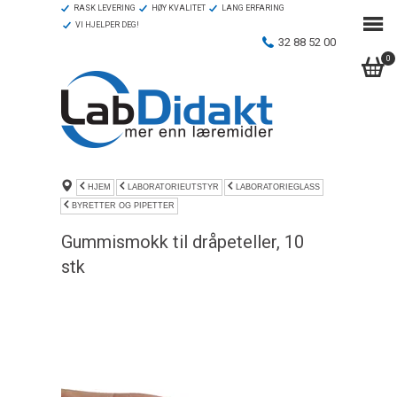
RASK LEVERING
HØY KVALITET
LANG ERFARING
VI HJELPER DEG!
32 88 52 00
0
HJEM
LABORATORIEUTSTYR
LABORATORIEGLASS
BYRETTER OG PIPETTER
Gummismokk til dråpeteller, 10
stk