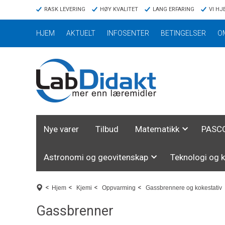
RASK LEVERING
HØY KVALITET
LANG ERFARING
VI HJ
HJEM
AKTUELT
INFOSENTER
BETINGELSER
O
Nye varer
Tilbud
Matematikk
PASCO
Astronomi og geovitenskap
Teknologi og 
<
<
<
<
Hjem
Kjemi
Oppvarming
Gassbrennere og kokestativ
Gassbrenner