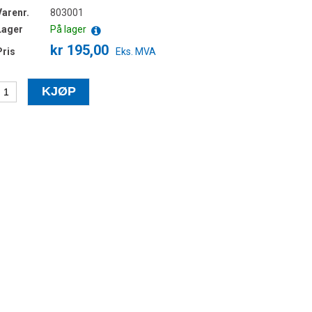
Varenr.
803001
Lager
På lager
kr 195,00
Pris
Eks. MVA