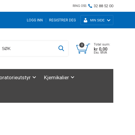
32 88 52 00
RING OSS:
LOGG INN
REGISTRER DEG
MIN SIDE
Total sum:
0
kr 0,00
Eks. MVA
oratorieutstyr
Kjemikalier