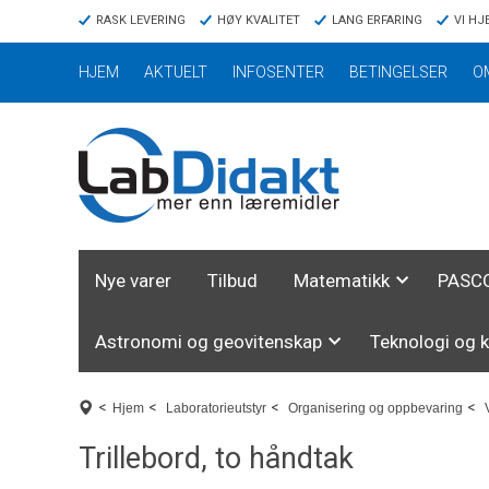
RASK LEVERING
HØY KVALITET
LANG ERFARING
VI HJ
HJEM
AKTUELT
INFOSENTER
BETINGELSER
O
Nye varer
Tilbud
Matematikk
PASCO
Astronomi og geovitenskap
Teknologi og 
<
<
<
<
Hjem
Laboratorieutstyr
Organisering og oppbevaring
Trillebord, to håndtak