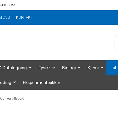
ELPER DEG!
M OSS
KONTAKT
 Datalogging
Fysikk
Biologi
Kjemi
Lab
koding
Eksperimentpakker
Vogn og trillebord