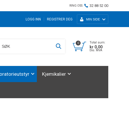
32 88 52 00
RING OSS:
LOGG INN
REGISTRER DEG
MIN SIDE
Total sum:
0
kr 0,00
Eks. MVA
oratorieutstyr
Kjemikalier