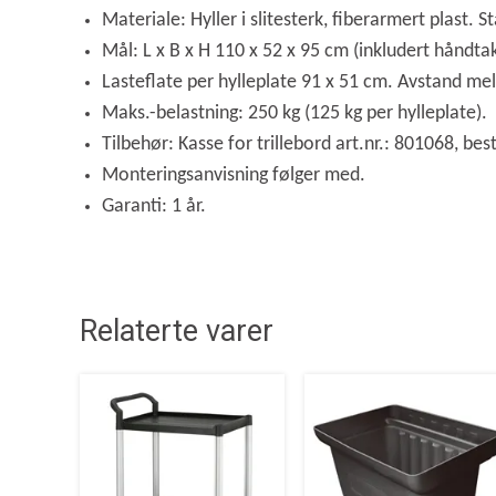
Materiale: Hyller i slitesterk, fiberarmert plast. S
Mål: L x B x H 110 x 52 x 95 cm (inkludert håndta
Lasteflate per hylleplate 91 x 51 cm. Avstand me
Maks.-belastning: 250 kg (125 kg per hylleplate).
Tilbehør: Kasse for trillebord art.nr.: 801068, best
Monteringsanvisning følger med.
Garanti: 1 år.
Relaterte varer