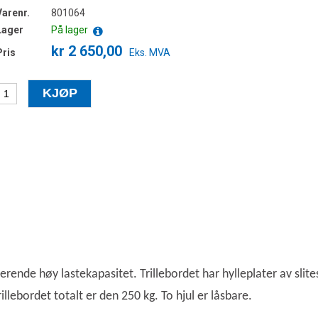
Varenr.
801064
Lager
På lager
kr 2 650,00
Pris
Eks. MVA
ponerende høy lastekapasitet. Trillebordet har hylleplater av sl
illebordet totalt er den 250 kg. To hjul er låsbare.