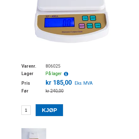
Varenr.
806025
Lager
På lager
kr 185,00
Pris
Eks. MVA
Før
kr 240,00