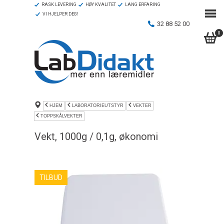
RASK LEVERING
HØY KVALITET
LANG ERFARING
VI HJELPER DEG!
32 88 52 00
0
HJEM
LABORATORIEUTSTYR
VEKTER
TOPPSKÅLVEKTER
Vekt, 1000g / 0,1g, økonomi
TILBUD