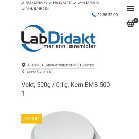
RASK LEVERING
HØY KVALITET
LANG ERFARING
VI HJELPER DEG!
32 88 52 00
0
HJEM
LABORATORIEUTSTYR
VEKTER
TOPPSKÅLVEKTER
Vekt, 500g / 0,1g, Kern EMB 500-
1
TILBUD