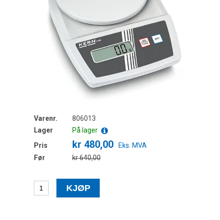
Varenr.
806013
Lager
På lager
kr 480,00
Pris
Eks. MVA
Før
kr 640,00