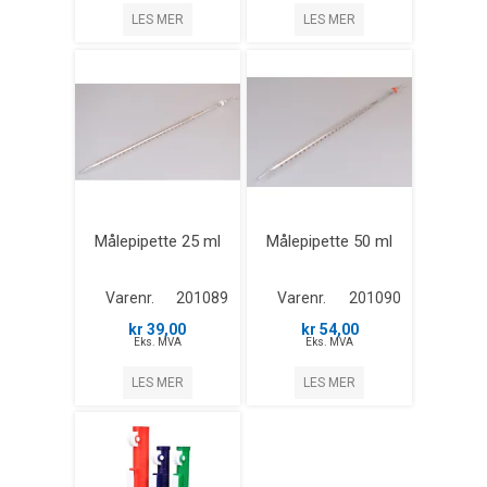
LES MER
LES MER
Målepipette 25 ml
Målepipette 50 ml
Varenr.
201089
Varenr.
201090
kr 39,00
kr 54,00
Eks. MVA
Eks. MVA
LES MER
LES MER