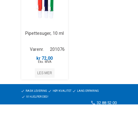
Pipettesuger, 10 ml
Varenr.
201076
kr 72,00
Eks. MVA
LES MER
RASK LEVERING
HØY KVALITET
LANG ERFARING
VI HJELPER DEG!
32 88 52 00
© 2026 LabDidakt AS | E-post: post@labdidakt.no |
Besøk LabDidakt AS i Danmark
Uni Micro Web