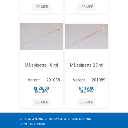
LES MER
LES MER
Målepipette 10 ml
Målepipette 25 ml
Varenr.
201088
Varenr.
201089
kr 28,00
kr 39,00
Eks. MVA
Eks. MVA
LES MER
LES MER
RASK LEVERING
HØY KVALITET
LANG ERFARING
VI HJELPER DEG!