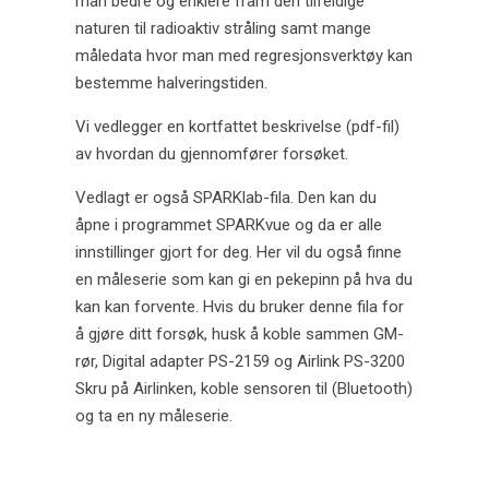
man bedre og enklere fram den tilfeldige
naturen til radioaktiv stråling samt mange
måledata hvor man med regresjonsverktøy kan
bestemme halveringstiden.
Vi vedlegger en kortfattet beskrivelse (pdf-fil)
av hvordan du gjennomfører forsøket.
Vedlagt er også SPARKlab-fila. Den kan du
åpne i programmet SPARKvue og da er alle
innstillinger gjort for deg. Her vil du også finne
en måleserie som kan gi en pekepinn på hva du
kan kan forvente. Hvis du bruker denne fila for
å gjøre ditt forsøk, husk å koble sammen GM-
rør, Digital adapter PS-2159 og Airlink PS-3200
Skru på Airlinken, koble sensoren til (Bluetooth)
og ta en ny måleserie.