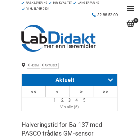
RASK LEVERING
HØY KVALITET
LANG ERFARING
VI HJELPER DEG!
32 88 52 00
0
HJEM
AKTUELT
Aktuelt
<<
<
>
>>
Lær naturfag gjennom koding, se kort video!
1
2
3
4
5
Webinar – Koding med PASCO-sensorer og gratis
Vis alle (5)
norsk app
Halveringstid for Ba-137 med
Lær koding med PASCO!
PASCO trådløs GM-sensor.
Koding med mobiltelefon