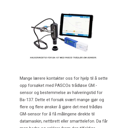
Halveringstid for Ba-137 med PASCO trådløs GM-
sensor.
Erik Duhs Nilsen ansettes i LabDidakt.
LabDidakt ny norsk PASCO forhandler fra
01.01.2020!
Er du skole og vil bestille?
Vi bygger opp kjemikaliesortimentet!
Mange lærere kontakter oss for hjelp til å sette
Datalogging i naturfagene.
opp forsøket med PASCOs trådløse GM.-
sensor og bestemmelse av halveringstid for
Ba-137. Dette et forsøk svært mange gjør og
flere og flere ønsker å gjøre det med trådløs
GM-sensor for å få målingene direkte til
datamaskin, nettbrett eller smarttelefon. Da får